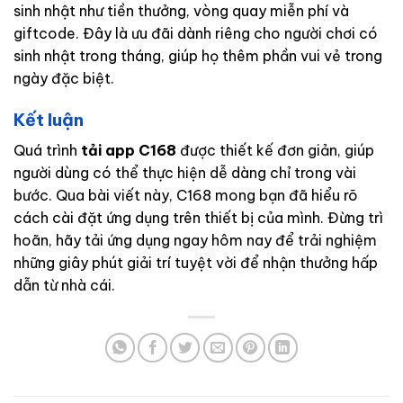
sinh nhật như tiền thưởng, vòng quay miễn phí và
giftcode. Đây là ưu đãi dành riêng cho người chơi có
sinh nhật trong tháng, giúp họ thêm phần vui vẻ trong
ngày đặc biệt.
Kết luận
Quá trình
tải app C168
được thiết kế đơn giản, giúp
người dùng có thể thực hiện dễ dàng chỉ trong vài
bước. Qua bài viết này, C168 mong bạn đã hiểu rõ
cách cài đặt ứng dụng trên thiết bị của mình. Đừng trì
hoãn, hãy tải ứng dụng ngay hôm nay để trải nghiệm
những giây phút giải trí tuyệt vời để nhận thưởng hấp
dẫn từ nhà cái.