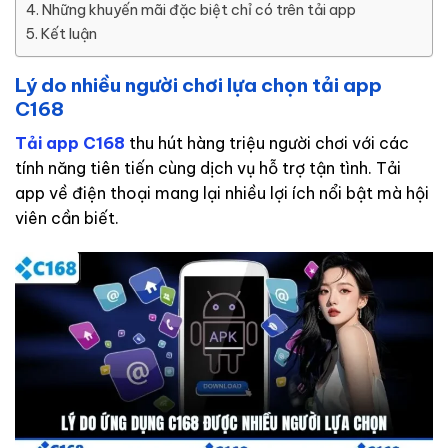
Những khuyến mãi đặc biệt chỉ có trên tải app
Kết luận
Lý do nhiều người chơi lựa chọn tải app
C168
Tải app C168
thu hút hàng triệu người chơi với các
tính năng tiên tiến cùng dịch vụ hỗ trợ tận tình. Tải
app về điện thoại mang lại nhiều lợi ích nổi bật mà hội
viên cần biết.