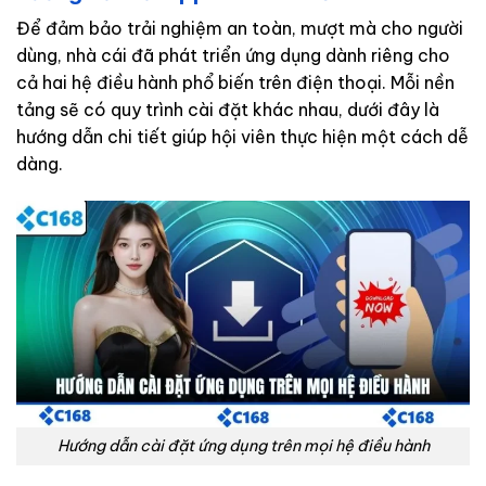
Để đảm bảo trải nghiệm an toàn, mượt mà cho người
dùng, nhà cái đã phát triển ứng dụng dành riêng cho
cả hai hệ điều hành phổ biến trên điện thoại. Mỗi nền
tảng sẽ có quy trình cài đặt khác nhau, dưới đây là
hướng dẫn chi tiết giúp hội viên thực hiện một cách dễ
dàng.
Hướng dẫn cài đặt ứng dụng trên mọi hệ điều hành