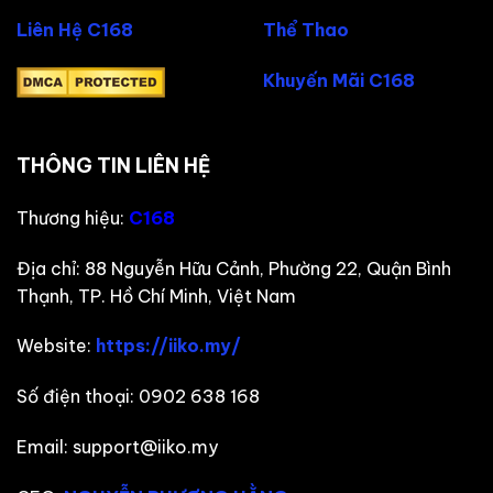
Liên Hệ C168
Thể Thao
Khuyến Mãi C168
THÔNG TIN LIÊN HỆ
Thương hiệu:
C168
Địa chỉ:
88 Nguyễn Hữu Cảnh, Phường 22, Quận Bình
Thạnh, TP. Hồ Chí Minh, Việt Nam
Website:
https://iiko.my/
Số điện thoại:
0902 638 168
Email:
support@iiko.my