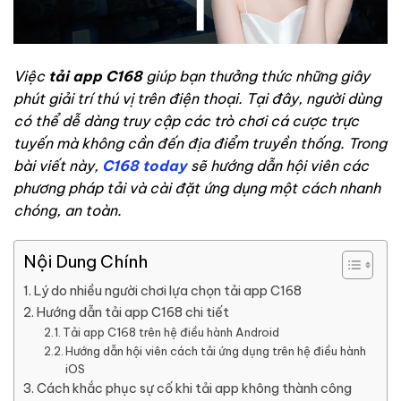
Việc
tải app C168
giúp bạn thưởng thức những giây
phút giải trí thú vị trên điện thoại. Tại đây, người dùng
có thể dễ dàng truy cập các trò chơi cá cược trực
tuyến mà không cần đến địa điểm truyền thống. Trong
bài viết này,
C168 today
sẽ hướng dẫn hội viên các
phương pháp tải và cài đặt ứng dụng một cách nhanh
chóng, an toàn.
Nội Dung Chính
Lý do nhiều người chơi lựa chọn tải app C168
Hướng dẫn tải app C168 chi tiết
Tải app C168 trên hệ điều hành Android
Hướng dẫn hội viên cách tải ứng dụng trên hệ điều hành
iOS
Cách khắc phục sự cố khi tải app không thành công