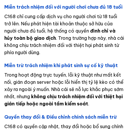
Miễn trách nhiệm đối với người chơi chưa đủ 18 tuổi
C168 chỉ cung cấp dịch vụ cho người chơi từ 18 tuổi
trở lên. Nếu phát hiện tài khoản thuộc sở hữu của
người chưa đủ tuổi, hệ thống có quyền
đình chỉ và
hủy toàn bộ giao dịch
. Trong trường hợp này, nhà cái
không chịu trách nhiệm đối với thiệt hại phát sinh từ
phía người dùng.
Miễn trừ trách nhiệm khi phát sinh sự cố kỹ thuật
Trong hoạt động trực tuyến, lỗi kỹ thuật như mất kết
nối, gián đoạn server hoặc lỗi hiển thị tỷ lệ kèo có thể
xảy ra ngoài ý muốn. Nhà cái sẽ nỗ lực khắc phục sớm
nhất, nhưng
không chịu trách nhiệm đối với thiệt hại
gián tiếp hoặc ngoài tầm kiểm soát
.
Quyền thay đổi & Điều chỉnh chính sách miễn trừ
C168 có quyền cập nhật, thay đổi hoặc bổ sung chính