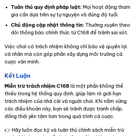
Tuân thủ quy định pháp luật:
Mọi hoạt động tham
gia cần dựa trên sự tự nguyện và đúng độ tuổi.
Chủ động cập nhật thông tin:
Thường xuyên theo
dõi thông báo chính thức từ C168 để tránh sai sót.
Việc chơi có trách nhiệm không chỉ bảo vệ quyền lợi
cá nhân mà còn góp phần xây dựng môi trường cá
cược văn minh.
Kết Luận
Miễn trừ trách nhiệm C168
là một phần không thể
thiếu trong hệ thống quy định, giúp làm rõ giới hạn
trách nhiệm của nhà cái và người chơi. Khi nắm vững
các điều khoản này, bạn sẽ tránh được tranh chấp,
đồng thời yên tâm hơn trong quá trình cá cược.
👉 Hãy luôn đọc kỹ và tuân thủ chính sách miễn trừ