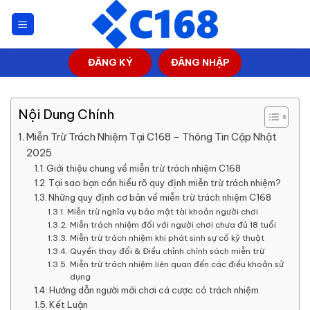
Skip
to
content
ĐĂNG KÝ
ĐĂNG NHẬP
Nội Dung Chính
Miễn Trừ Trách Nhiệm Tại C168 – Thông Tin Cập Nhật
2025
Giới thiệu chung về miễn trừ trách nhiệm C168
Tại sao bạn cần hiểu rõ quy định miễn trừ trách nhiệm?
Những quy định cơ bản về miễn trừ trách nhiệm C168
Miễn trừ nghĩa vụ bảo mật tài khoản người chơi
Miễn trách nhiệm đối với người chơi chưa đủ 18 tuổi
Miễn trừ trách nhiệm khi phát sinh sự cố kỹ thuật
Quyền thay đổi & Điều chỉnh chính sách miễn trừ
Miễn trừ trách nhiệm liên quan đến các điều khoản sử
dụng
Hướng dẫn người mới chơi cá cược có trách nhiệm
Kết Luận