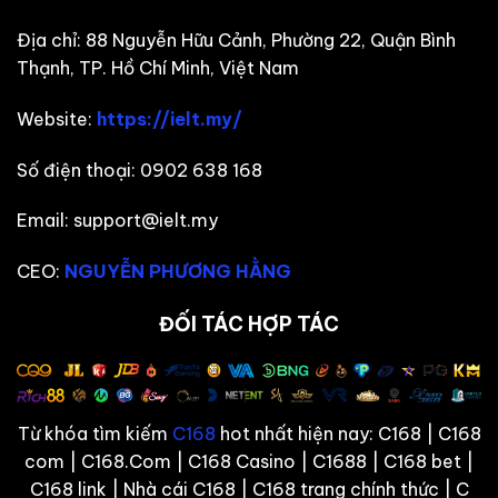
Địa chỉ:
88 Nguyễn Hữu Cảnh, Phường 22, Quận Bình
Thạnh, TP. Hồ Chí Minh, Việt Nam
Website:
https://ielt.my/
Số điện thoại:
0902 638 168
Email:
support@ielt.my
CEO:
NGUYỄN PHƯƠNG HẰNG
ĐỐI TÁC HỢP TÁC
Từ khóa tìm kiếm
C168
hot nhất hiện nay: C168 | C168
com | C168.Com | C168 Casino | C1688 | C168 bet |
C168 link | Nhà cái C168 | C168 trang chính thức | C