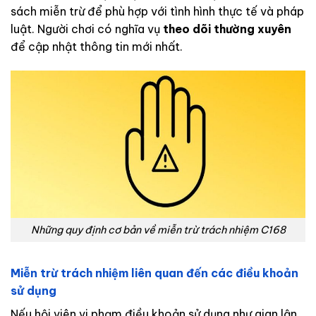
sách miễn trừ để phù hợp với tình hình thực tế và pháp
luật. Người chơi có nghĩa vụ
theo dõi thường xuyên
để cập nhật thông tin mới nhất.
Những quy định cơ bản về miễn trừ trách nhiệm C168
Miễn trừ trách nhiệm liên quan đến các điều khoản
sử dụng
Nếu hội viên vi phạm điều khoản sử dụng như gian lận,