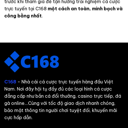
trước khi tham gia để tận hưởng trải nghiệm cá cược
trực tuyến tại C168
một cách an toàn, minh bạch và
công bằng nhất
.
C168
- Nhà cái cá cược trực tuyến hàng đầu Việt
Nam. Nơi đây hội tụ đầy đủ các loại hình cá cược
đẳng cấp như bắn cá đổi thưởng, casino trực tiếp, đá
gà online...Cùng với tốc độ giao dịch nhanh chóng,
bảo mật thông tin người chơi tuyệt đối, khuyến mãi
cực hấp dẫn.