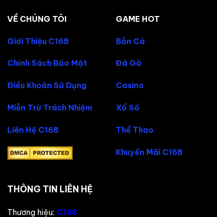
VỀ CHÚNG TÔI
GAME HOT
Giới Thiệu C168
Bắn Cá
Chính Sách Bảo Mật
Đá Gà
Điều Khoản Sử Dụng
Casino
Miễn Trừ Trách Nhiệm
Xổ Số
Liên Hệ C168
Thể Thao
Khuyến Mãi C168
THÔNG TIN LIÊN HỆ
Thương hiệu:
C168