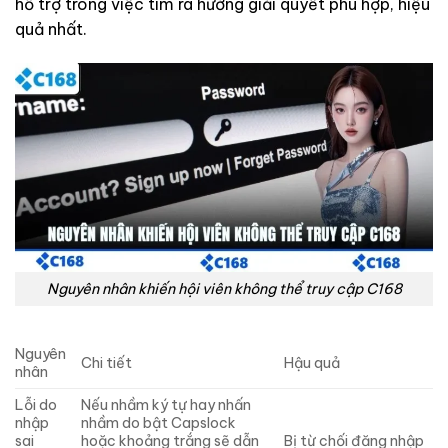
hỗ trợ trong việc tìm ra hướng giải quyết phù hợp, hiệu
quả nhất.
Nguyên nhân khiến hội viên không thể truy cập C168
Nguyên
Chi tiết
Hậu quả
nhân
Lỗi do
Nếu nhầm ký tự hay nhấn
nhập
nhầm do bật Capslock
sai
hoặc khoảng trắng sẽ dẫn
Bị từ chối đăng nhập