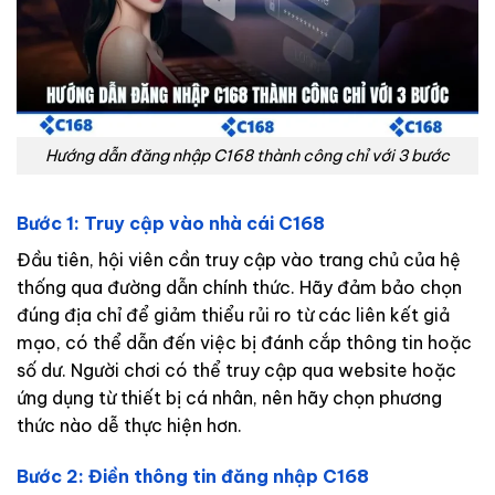
Hướng dẫn đăng nhập C168 thành công chỉ với 3 bước
Bước 1: Truy cập vào nhà cái C168
Đầu tiên, hội viên cần truy cập vào trang chủ của hệ
thống qua đường dẫn chính thức. Hãy đảm bảo chọn
đúng địa chỉ để giảm thiểu rủi ro từ các liên kết giả
mạo, có thể dẫn đến việc bị đánh cắp thông tin hoặc
số dư. Người chơi có thể truy cập qua website hoặc
ứng dụng từ thiết bị cá nhân, nên hãy chọn phương
thức nào dễ thực hiện hơn.
Bước 2: Điền thông tin đăng nhập C168