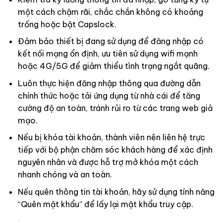
một cách chậm rãi, chắc chắn không có khoảng
trống hoặc bật Capslock.
Đảm bảo thiết bị đang sử dụng để đăng nhập có
kết nối mạng ổn định, ưu tiên sử dụng wifi mạnh
hoặc 4G/5G để giảm thiểu tình trạng ngắt quãng.
Luôn thực hiện đăng nhập thông qua đường dẫn
chính thức hoặc tải ứng dụng từ nhà cái để tăng
cường độ an toàn, tránh rủi ro từ các trang web giả
mạo.
Nếu bị khóa tài khoản, thành viên nên liên hệ trực
tiếp với bộ phận chăm sóc khách hàng để xác định
nguyên nhân và được hỗ trợ mở khóa một cách
nhanh chóng và an toàn.
Nếu quên thông tin tài khoản, hãy sử dụng tính năng
“Quên mật khẩu” để lấy lại mật khẩu truy cập.