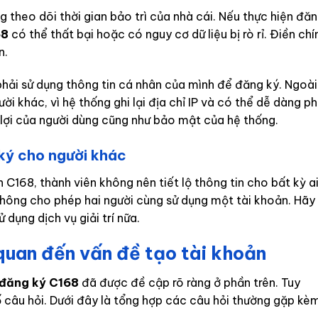
g theo dõi thời gian bảo trì của nhà cái. Nếu thực hiện đă
68
có thể thất bại hoặc có nguy cơ dữ liệu bị rò rỉ. Điền chí
n.
phải sử dụng thông tin cá nhân của mình để đăng ký. Ngoài 
ời khác, vì hệ thống ghi lại địa chỉ IP và có thể dễ dàng p
 lợi của người dùng cũng như bảo mật của hệ thống.
 ký cho người khác
 C168, thành viên không nên tiết lộ thông tin cho bất kỳ ai
 không cho phép hai người cùng sử dụng một tài khoản. Hãy
dụng dịch vụ giải trí nữa.
quan đến vấn đề tạo tài khoản
đăng ký C168
đã được đề cập rõ ràng ở phần trên. Tuy
ố câu hỏi. Dưới đây là tổng hợp các câu hỏi thường gặp kè