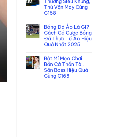
Thưởng Siêu Khủng,
Thử Vận May Cùng
C168
Bóng Đá Ảo Là Gì?
Cách Cá Cược Bóng
Đá Thực Tế Ảo Hiệu
Quả Nhất 2025
Bật Mí Mẹo Chơi
Bắn Cá Thần Tài,
Săn Boss Hiệu Quả
Cùng C168