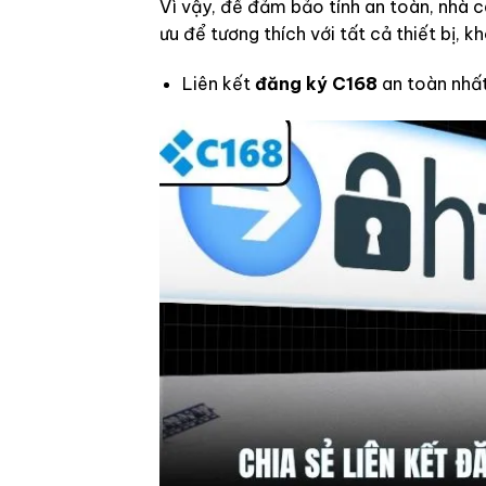
Vì vậy, để đảm bảo tính an toàn, nhà c
ưu để tương thích với tất cả thiết bị, 
Liên kết
đăng ký C168
an toàn nhấ