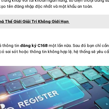
 trùng khớp với tài khoản ngân hàng, số điện thoại đang s
ự tạo tên đăng nhập độc nhất và mật khẩu an toàn.
á Thế Giới Giải Trí Không Giới Hạn
cả thông tin
đăng ký C168
một lần nữa. Sau đó bạn chỉ cần
ó sai sót hoặc thông tin không hợp lệ, hệ thống sẽ yêu c