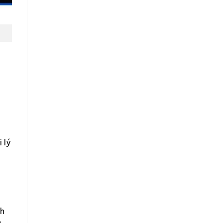
 lý
nh