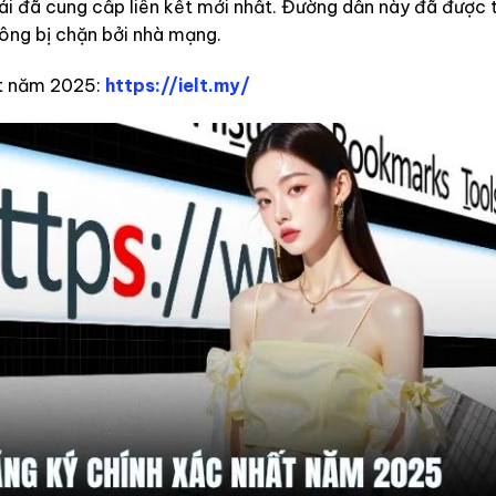
ái đã cung cấp liên kết mới nhất. Đường dẫn này đã được 
không bị chặn bởi nhà mạng.
t năm 2025:
https://ielt.my/