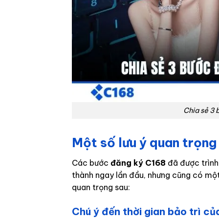
Chia sẻ 3 
Một số lưu ý quan trọng
Các bước
đăng ký C168
đã được trình 
thành ngay lần đầu, nhưng cũng có một
quan trọng sau:
Chú ý đến thời gian bảo trì củ