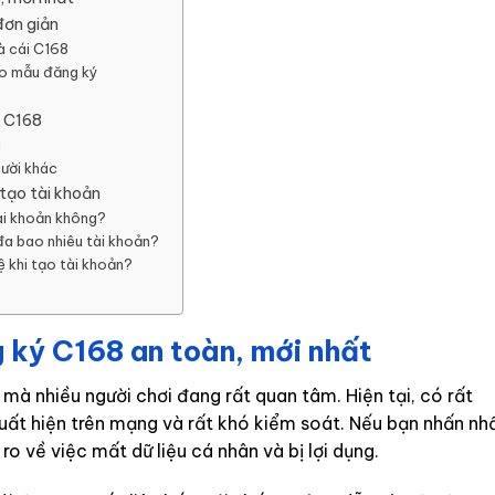
đơn giản
à cái C168
vào mẫu đăng ký
n C168
g
gười khác
tạo tài khoản
tài khoản không?
đa bao nhiêu tài khoản?
ệ khi tạo tài khoản?
 ký C168 an toàn, mới nhất
 mà nhiều người chơi đang rất quan tâm. Hiện tại, có rất
uất hiện trên mạng và rất khó kiểm soát. Nếu bạn nhấn n
ro về việc mất dữ liệu cá nhân và bị lợi dụng.