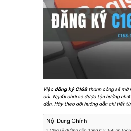
Việc
đăng ký C168
thành công sẽ mở ra
cái. Người chơi sẽ được tận hưởng nhữn
dẫn. Hãy theo dõi hướng dẫn chi tiết t
Nội Dung Chính
Chia sẻ đường dẫn đăng ký C168 an toàn