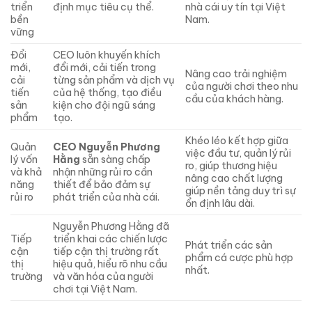
triển
định mục tiêu cụ thể.
nhà cái uy tín tại Việt
bền
Nam.
vững
Đổi
CEO luôn khuyến khích
mới,
đổi mới, cải tiến trong
Nâng cao trải nghiệm
cải
từng sản phẩm và dịch vụ
của người chơi theo nhu
tiến
của hệ thống, tạo điều
cầu của khách hàng.
sản
kiện cho đội ngũ sáng
phẩm
tạo.
Khéo léo kết hợp giữa
Quản
CEO Nguyễn Phương
việc đầu tư, quản lý rủi
lý vốn
Hằng
sẵn sàng chấp
ro, giúp thương hiệu
và khả
nhận những rủi ro cần
nâng cao chất lượng
năng
thiết để bảo đảm sự
giúp nền tảng duy trì sự
rủi ro
phát triển của nhà cái.
ổn định lâu dài.
Nguyễn Phương Hằng đã
Tiếp
triển khai các chiến lược
Phát triển các sản
cận
tiếp cận thị trường rất
phẩm cá cược phù hợp
thị
hiệu quả, hiểu rõ nhu cầu
nhất.
trường
và văn hóa của người
chơi tại Việt Nam.