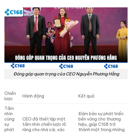
Đóng góp quan trọng của CEO Nguyễn Phương Hằng
Chiến
Hành động
Kết quả
lược
Tầm
nhìn
Đảm bảo sự phát triển
cùng
CEO đã thiết lập một
bền vững cho thương
sự
tầm nhìn chiến lược rõ
hiệu, giúp C168 trở
phát
ràng cho nhà cái, xác
thành một trong những